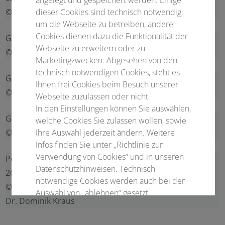
dieser Cookies sind technisch notwendig,
© Cozendo | Pixabay
um die Webseite zu betreiben, andere
Cookies dienen dazu die Funktionalität der
GOP_Bonn_Leander1.png
Webseite zu erweitern oder zu
© GOP Varieté Bonn GmbH & Co. KG
Marketingzwecken. Abgesehen von den
technisch notwendigen Cookies, steht es
GOP_Bonn_Leander2.jpg
Ihnen frei Cookies beim Besuch unserer
© GOP Varieté Bonn GmbH & Co. KG
Webseite zuzulassen oder nicht.
In den Einstellungen können Sie auswählen,
GOP_Bonn_PianoBar_1_.jpg
welche Cookies Sie zulassen wollen, sowie
Ihre Auswahl jederzeit ändern. Weitere
© GOP Varieté Bonn GmbH & Co. KG
Infos finden Sie unter „Richtlinie zur
Verwendung von Cookies“ und in unseren
Portrait_Tagungspraesidenten_DGPRo20
Datenschutzhinweisen. Technisch
26.jpg
notwendige Cookies werden auch bei der
© Univ.-Prof. Dr. Helmut Stark Priv.-Doz.
Auswahl von „ablehnen“ gesetzt.
Dr. Dominik Kraus
Notwendige Cookies