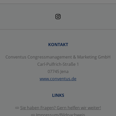
Statistisch
Externer Inhalt
Alle auswählen
KONTAKT
Ablehnen
Conventus Congressmanagement & Marketing GmbH
Carl-Pulfrich-Straße 1
Speichern
07745 Jena
www.conventus.de
Details anzeigen
LINKS
Impressum
|
Datenschutz
Sie haben Fragen? Gern helfen wir weiter!
Impressum/Bildnachweis