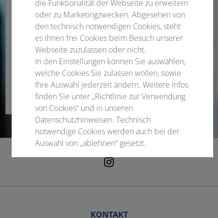
die Funktionalität der Webseite zu erweitern
Oliver Franke
oder zu Marketingzwecken. Abgesehen von
Industrieprojektleitung
den technisch notwendigen Cookies, steht
es Ihnen frei Cookies beim Besuch unserer
Webseite zuzulassen oder nicht.
Telefon
+49 3641 3116-336
In den Einstellungen können Sie auswählen,
welche Cookies Sie zulassen wollen, sowie
oliver.franke@conventus.de
Ihre Auswahl jederzeit ändern. Weitere Infos
finden Sie unter „Richtlinie zur Verwendung
von Cookies“ und in unseren
Datenschutzhinweisen. Technisch
notwendige Cookies werden auch bei der
Auswahl von „ablehnen“ gesetzt.
Notwendige Cookies
Statistisch
Externer Inhalt
KONTAKT