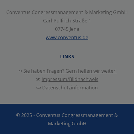
Conventus Congressmanagement & Marketing GmbH
Alle auswählen
Carl-Pulfrich-Straße 1
07745 Jena
Ablehnen
Speichern
www.conventus.de
LINKS
Details anzeigen
Sie haben Fragen? Gern helfen wir weiter!
Impressum
|
Datenschutz
Impressum/Bildnachweis
Datenschutzinformation
© 2025 •
Conventus Congressmanagement &
Marketing GmbH